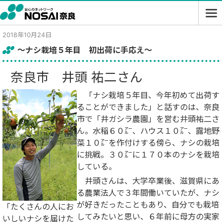
2018年10月24日
～ナシ栽培５年目 初出荷に手応え～
奈良市 井頭 祐二さん
「ナシ栽培５年目、今年初めて出荷す
ることができました」と話すのは、奈良
市で「井ガシラ農園」を営む井頭祐二さ
ん。水稲６０㌃、ハウス１０㌃、露地野
菜１０㌃を作付けする傍ら、ナシの栽培
に挑戦。３０㌃に１７０本のナシを栽培
している。
井頭さんは、大学卒業後、滋賀県にあ
る農業法人で３年間働いていたが、ナシ
が好きだったこともあり、自分でも栽培
「たくさんの人にお
してみたいと思い、６年前に母方の実家
いしいナシを届けた