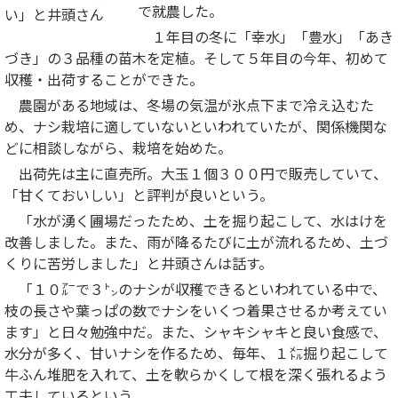
で就農した。
い」と井頭さん
１年目の冬に「幸水」「豊水」「あき
づき」の３品種の苗木を定植。そして５年目の今年、初めて
収穫・出荷することができた。
農園がある地域は、冬場の気温が氷点下まで冷え込むた
め、ナシ栽培に適していないといわれていたが、関係機関な
どに相談しながら、栽培を始めた。
出荷先は主に直売所。大玉１個３００円で販売していて、
「甘くておいしい」と評判が良いという。
「水が湧く圃場だったため、土を掘り起こして、水はけを
改善しました。また、雨が降るたびに土が流れるため、土づ
くりに苦労しました」と井頭さんは話す。
「１０㌃で３㌧のナシが収穫できるといわれている中で、
枝の長さや葉っぱの数でナシをいくつ着果させるか考えてい
ます」と日々勉強中だ。また、シャキシャキと良い食感で、
水分が多く、甘いナシを作るため、毎年、１㍍掘り起こして
牛ふん堆肥を入れて、土を軟らかくして根を深く張れるよう
工夫しているという。