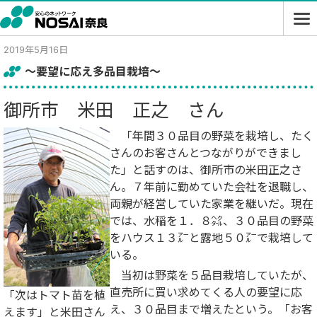
2019年5月16日
～要望に応え多品目栽培～
御所市 米田 正之 さん
「年間３０品目の野菜を栽培し、たく
さんのお客さんとつながりができまし
た」と話すのは、御所市の米田正之さ
ん。７年前に勤めていた会社を退職し、
両親が経営していた家業を継いだ。現在
では、水稲を１．８㌶、３０品目の野菜
をハウス１３㌃と露地５０㌃で栽培して
いる。
当初は野菜を５品目栽培していたが、
直売所に買い求めてくる人の要望に応
「次はトマト苗を植
え、３０品目まで増えたという。「お客
えます」と米田さん