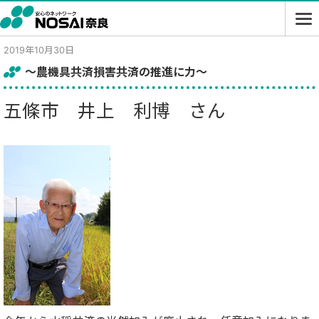
2019年10月30日
～農機具共済損害共済の推進に力～
五條市
井上 利博 さん