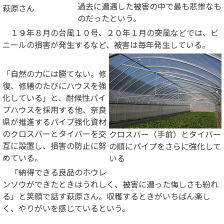
過去に遭遇した被害の中で最も悲惨なも
萩原さん
のだったという。
１９年８月の台風１０号、２０年１月の突風などでは、ビ
ニールの損害が発生するなど、被害は毎年発生している。
「自然の力には勝てない。修
復、修繕のたびにハウスを強
化している」と、耐候性パイ
プハウスを採用する他、奈良
県が推進するパイプ強化資材
のクロスバーとタイバーを交
クロスバー（手前）とタイバー
互に設置し、損害の防止に努
の順にパイプをさらに強化して
めている。
いる
「納得できる良品のホウレ
ンソウができたときはうれしく、被害に遭った悔しさも紛れ
る」と笑顔で話す萩原さん。収穫するときがいちばん楽し
く、やりがいを感じているという。