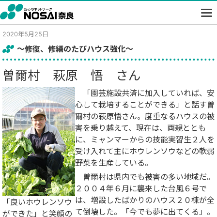
2020年5月25日
～修復、修繕のたびハウス強化～
曽爾村 萩原 悟 さん
「園芸施設共済に加入していれば、安
心して栽培することができる」と話す曽
爾村の萩原悟さん。度重なるハウスの被
害を乗り越えて、現在は、両親ととも
に、ミャンマーからの技能実習生２人を
受け入れて主にホウレンソウなどの軟弱
野菜を生産している。
曽爾村は県内でも被害の多い地域だ。
２００４年６月に襲来した台風６号で
は、増設したばかりのハウス２０棟が全
「良いホウレンソウ
て倒壊した。「今でも夢に出てくる」。
ができた」と笑顔の