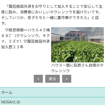
「園芸施設共済をお守りとして加入することで安心して生
産に励み、消費者においしいホウレンソウを届けたいです。
そしていつか、息子たちと一緒に農作業ができたら」と話
す。
▽経営規模＝ハウス４５棟
６８㌃（ホウレンソウ、キク
ナ、ミズナ）▽園芸施設共済
加入歴２３年
ハウス一面に萩原さん自慢のホ
ウレンソウ
«
戻る
»
ホーム
NOSAIとは