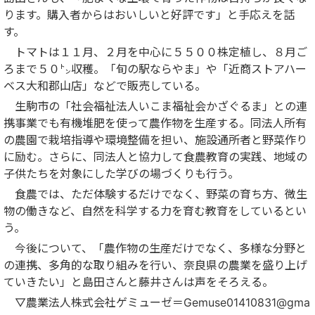
ります。購入者からはおいしいと好評です」と手応えを話
す。
トマトは１１月、２月を中心に５５００株定植し、８月ご
ろまで５０㌧収穫。「旬の駅ならやま」や「近商ストアハー
ベス大和郡山店」などで販売している。
生駒市の「社会福祉法人いこま福祉会かざぐるま」との連
携事業でも有機堆肥を使って農作物を生産する。同法人所有
の農園で栽培指導や環境整備を担い、施設通所者と野菜作り
に励む。さらに、同法人と協力して食農教育の実践、地域の
子供たちを対象にした学びの場づくりも行う。
食農では、ただ体験するだけでなく、野菜の育ち方、微生
物の働きなど、自然を科学する力を育む教育をしているとい
う。
今後について、「農作物の生産だけでなく、多様な分野と
の連携、多角的な取り組みを行い、奈良県の農業を盛り上げ
ていきたい」と島田さんと藤井さんは声をそろえる。
▽農業法人株式会社ゲミューゼ＝Gemuse01410831@gma