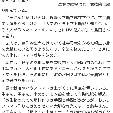
農業体験提供と、意欲的に取
り組んでいる。
島田さんと藤井さんは、近畿大学農学部在学中に、学生農
業団体を立ち上げた。「大学のときトマト農家と知り合い、
その人が作ったトマトのおいしさにほれ込んだ」と島田さん
は話す。
２人は、農作物生産だけでなく社会貢献を含めた幅広い農
を実践したいと思うようになり、卒業を控えた１７年２月に
法人化し、トマト栽培を始めた。
現在は、野菜の露地栽培を奈良市と大和郡山市の合わせて
１㌶で行い、大和郡山市にあるビニールハウス５棟３０㌃で
トマトを栽培。その他に川西町の水田２㌶では地元農家と共
同で米作りを行う。
露地栽培やハウストマトは土づくりに重点を置いている。
牛ふん、馬ふん、米ぬか、もみ殻を使って有機堆肥を製造。
「微生物の力での肥料作りは手間と時間がかかるが、おいし
いトマト作りには欠かせない大切な作業です」と藤井さん。
島田さんも、「肥よくな土壌で育った作物は日持ちが良くな