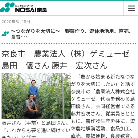
2020年6月16日
～つながりを大切に～ 野菜作り、遊休地活用、直売、
食育･･･
奈良市 農業法人（株）ゲミューゼ
島田 優さん
藤井 宏次さん
「農から始まる新たなつな
がりを大切にしたい」と話す
奈良市の「農業法人株式会社
ゲミューゼ」代表を務める島
田優さん。共同経営者である
藤井宏次さん、従業員らとと
もに、農作物生産を柱に、遊
藤井さん（手前）と島田さん。
休農地解消活動、食品加工、
「これからも夢を追い続けてい
直売、農福連携、食農教育、
きたい」と話す。