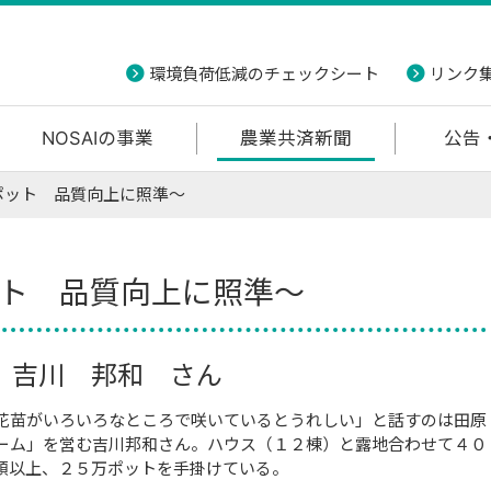
環境負荷低減のチェックシート
リンク
NOSAIの事業
農業共済新聞
公告
ポット 品質向上に照準～
ト 品質向上に照準～
 吉川 邦和 さん
苗がいろいろなところで咲いているとうれしい」と話すのは田原
ーム」を営む吉川邦和さん。ハウス（１２棟）と露地合わせて４０
類以上、２５万ポットを手掛けている。