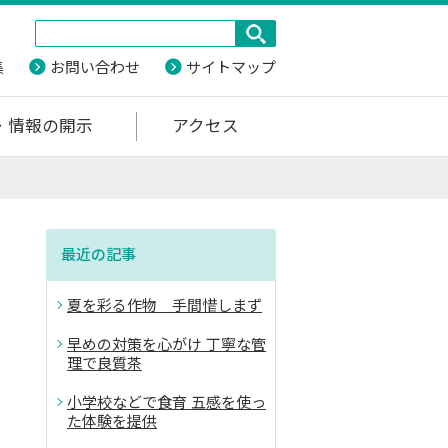
集
お問い合わせ
サイトマップ
・情報の開示
アクセス
最近の記事
夏を彩る作物 手間惜しまず
早めの対策を心がけ 丁寧な管
理で良質茶
小学校などで食育 五感を使っ
た体験を提供