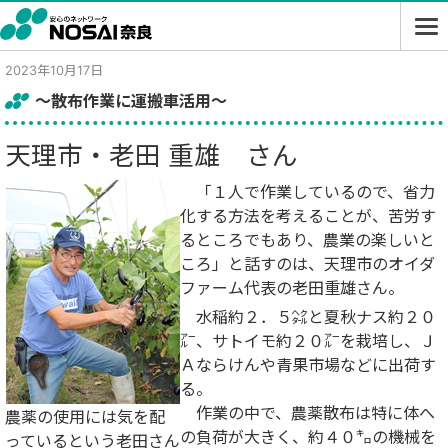
2023年10月17日
～散布作業に運搬車活用～
天理市・老田 重雄 さん
「１人で作業しているので、省力
化する方法を考えることが、苦労す
るところでもあり、農業の楽しいと
ころ」と話すのは、天理市のオイダ
ファーム代表の老田重雄さん。
水稲約２．５㌶と夏秋ナス約２０
㌃、サトイモ約２０㌃を栽培し、Ｊ
Ａならけんや青果市場などに出荷す
る。
作業の中で、農薬散布は特に体へ
農薬の使用には気を配
の負荷が大きく、約４０㌔の機械を
っているという老田さん