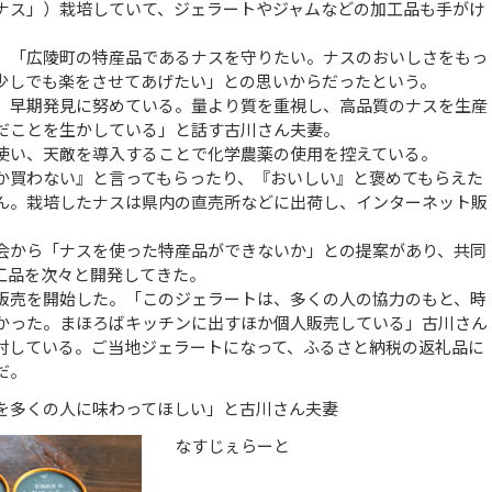
ナス」）栽培していて、ジェラートやジャムなどの加工品も手がけ
「広陵町の特産品であるナスを守りたい。ナスのおいしさをもっ
少しでも楽をさせてあげたい」との思いからだったという。
早期発見に努めている。量より質を重視し、高品質のナスを生産
だことを生かしている」と話す古川さん夫妻。
い、天敵を導入することで化学農薬の使用を控えている。
買わない』と言ってもらったり、『おいしい』と褒めてもらえた
ん。栽培したナスは県内の直売所などに出荷し、インターネット販
から「ナスを使った特産品ができないか」との提案があり、共同
工品を次々と開発してきた。
売を開始した。「このジェラートは、多くの人の協力のもと、時
かった。まほろばキッチンに出すほか個人販売している」古川さん
討している。ご当地ジェラートになって、ふるさと納税の返礼品に
だ。
を多くの人に味わってほしい」と古川さん夫妻
なすじぇらーと