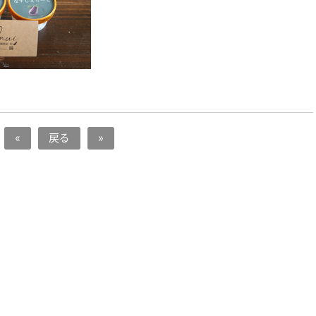
«
戻る
»