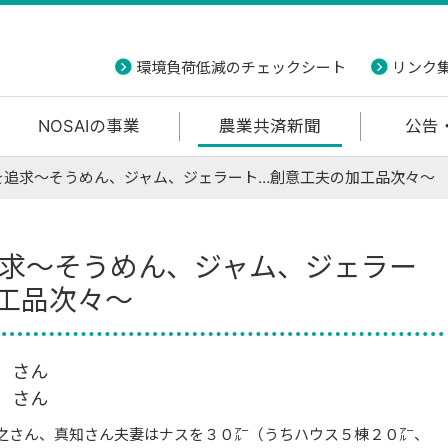
環境負荷低減のチェックシート
リンク
NOSAIの事業
農業共済新聞
公告
を追求～そうめん、ジャム、ジェラート…創意工夫の加工品次々～
求～そうめん、ジャム、ジェラー
工品次々～
之 さん
ん
さん、真知さん夫妻はナスを３０㌃（うちハウス５棟２０㌃、