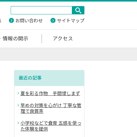
集
お問い合わせ
サイトマップ
・情報の開示
アクセス
最近の記事
夏を彩る作物 手間惜しまず
早めの対策を心がけ 丁寧な管
理で良質茶
小学校などで食育 五感を使っ
た体験を提供