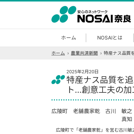
ホーム
NOSAIとは
ホーム
›
農業共済新聞
›
特産ナス品質
2025年2月20日
特産ナス品質を追
ト…創意工夫の加
広陵町 老舗農家乾 古川 敏
真知 さ
広陵町で「老舗農家乾」を営む古川敏之