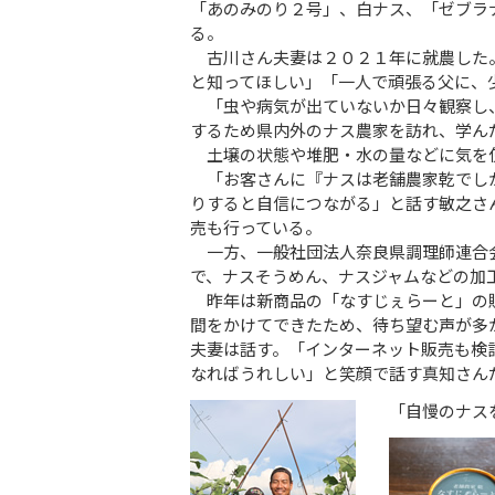
「あのみのり２号」、白ナス、「ゼブラ
る。
古川さん夫妻は２０２１年に就農した。
と知ってほしい」「一人で頑張る父に、
「虫や病気が出ていないか日々観察し、
するため県内外のナス農家を訪れ、学ん
土壌の状態や堆肥・水の量などに気を使
「お客さんに『ナスは老舗農家乾でしか
りすると自信につながる」と話す敏之さ
売も行っている。
一方、一般社団法人奈良県調理師連合会
で、ナスそうめん、ナスジャムなどの加
昨年は新商品の「なすじぇらーと」の販
間をかけてできたため、待ち望む声が多
夫妻は話す。「インターネット販売も検
なればうれしい」と笑顔で話す真知さん
「自慢のナス