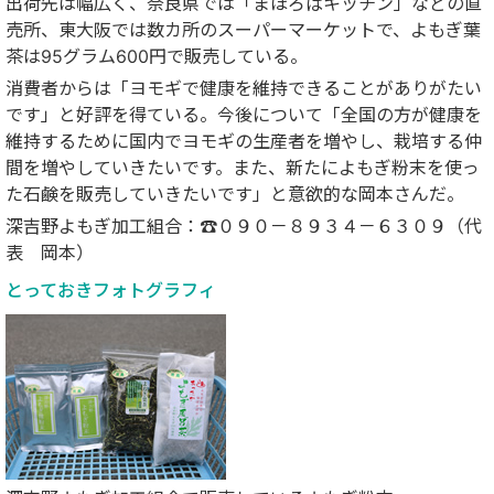
出荷先は幅広く、奈良県では「まほろばキッチン」などの直
売所、東大阪では数カ所のスーパーマーケットで、よもぎ葉
茶は95グラム600円で販売している。
消費者からは「ヨモギで健康を維持できることがありがたい
です」と好評を得ている。今後について「全国の方が健康を
維持するために国内でヨモギの生産者を増やし、栽培する仲
間を増やしていきたいです。また、新たによもぎ粉末を使っ
た石鹸を販売していきたいです」と意欲的な岡本さんだ。
深吉野よもぎ加工組合：☎０９０－８９３４－６３０９（代
表 岡本）
とっておきフォトグラフィ