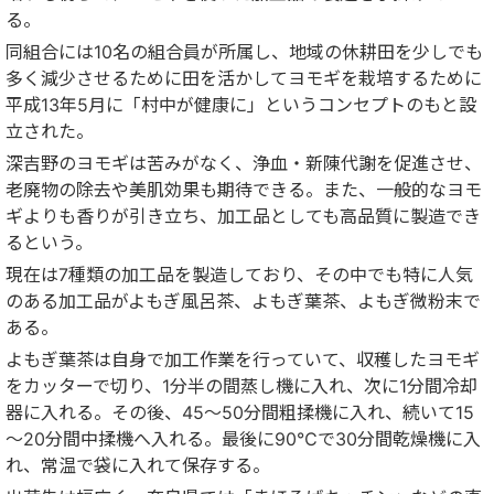
る。
同組合には10名の組合員が所属し、地域の休耕田を少しでも
多く減少させるために田を活かしてヨモギを栽培するために
平成13年5月に「村中が健康に」というコンセプトのもと設
立された。
深吉野のヨモギは苦みがなく、浄血・新陳代謝を促進させ、
老廃物の除去や美肌効果も期待できる。また、一般的なヨモ
ギよりも香りが引き立ち、加工品としても高品質に製造でき
るという。
現在は7種類の加工品を製造しており、その中でも特に人気
のある加工品がよもぎ風呂茶、よもぎ葉茶、よもぎ微粉末で
ある。
よもぎ葉茶は自身で加工作業を行っていて、収穫したヨモギ
をカッターで切り、1分半の間蒸し機に入れ、次に1分間冷却
器に入れる。その後、45～50分間粗揉機に入れ、続いて15
～20分間中揉機へ入れる。最後に90℃で30分間乾燥機に入
れ、常温で袋に入れて保存する。