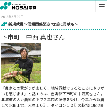
2018年5月29日
新規就農～信頼関係築き 地域に貢献も～
下市町 中西 真也さん
「農家との繋がりが楽しく、地域貢献できるところにやりが
いを感じます」と話すのは、吉野郡下市町の中西真也さん。
北海道の大豆農家の下で２年間の研修を受け、今年から就農
して水稲１㌶、大豆１０㌃、ダイコン１０㌃の栽培に取り組