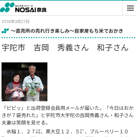
2019年3月27日
～直売所の売れ行き楽しみ～自家産もち米でおかき
宇陀市 吉岡 秀義さん 和子さん
「ピピッ」と出荷登録会員用メールが届いた。「今日はおか
きが７袋売れた」と宇陀市大宇陀の吉岡秀義さん・和子さん
夫妻は笑顔を見せる。
水稲１．２７㌶、黒大豆１２．５㌃、ブルーベリー１０