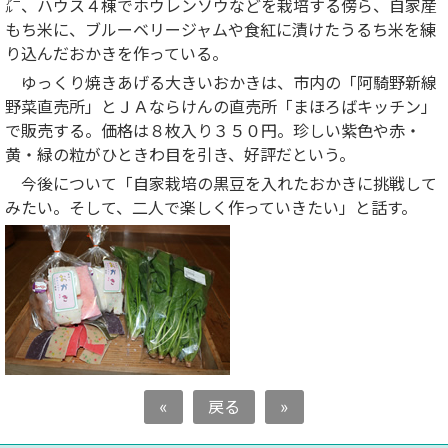
㌃、ハウス４棟でホウレンソウなどを栽培する傍ら、自家産
もち米に、ブルーベリージャムや食紅に漬けたうるち米を練
り込んだおかきを作っている。
ゆっくり焼きあげる大きいおかきは、市内の「阿騎野新線
野菜直売所」とＪＡならけんの直売所「まほろばキッチン」
で販売する。価格は８枚入り３５０円。珍しい紫色や赤・
黄・緑の粒がひときわ目を引き、好評だという。
今後について「自家栽培の黒豆を入れたおかきに挑戦して
みたい。そして、二人で楽しく作っていきたい」と話す。
«
戻る
»