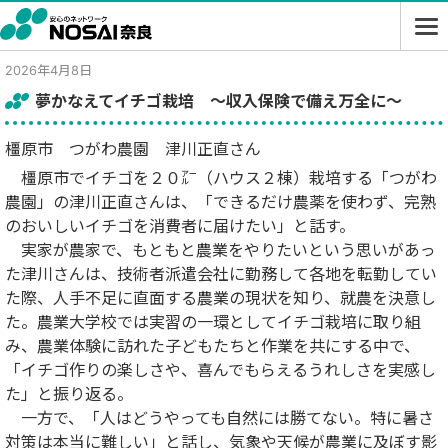
2026年4月8日
夢かなえてイチゴ栽培 ～収入保険で備え万全に～
橿原市 つがわ農園 津川正直さん
橿原市でイチゴを２０㌃（ハウス２棟）栽培する「つがわ
農園」の津川正直さんは、「できるだけ農薬を使わず、完熟
のおいしいイチゴを消費者に届けたい」と話す。
実家が農家で、もともと農業をやりたいという思いがあっ
た津川さんは、技術者派遣会社に勤務して各地を転勤してい
た際、人手不足に直面する農業の現状を知り、就農を決意し
た。農業大学校では実習の一環としてイチゴ栽培に取り組
み、農業体験に訪れた子どもたちと作業を共にする中で、
「イチゴ作りの楽しさや、喜んでもらえるうれしさを実感し
た」と振り返る。
一方で、「人はどうやっても自然には勝てない。特に暑さ
対策は本当に難しい」と話し、気象や天候が農業に及ぼす影